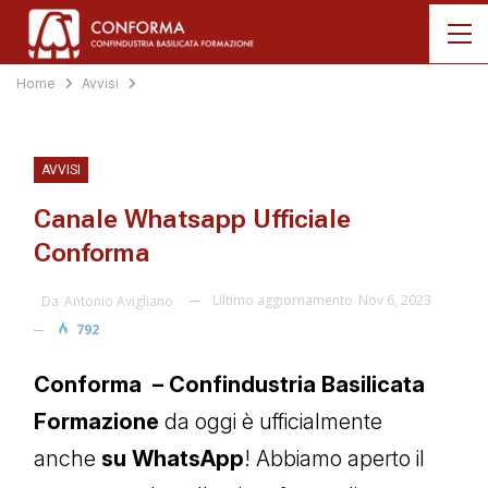
Home
Avvisi
AVVISI
Canale Whatsapp Ufficiale
Conforma
Ultimo aggiornamento
Nov 6, 2023
Da
Antonio Avigliano
792
Conforma – Confindustria Basilicata
Formazione
da oggi è ufficialmente
anche
su WhatsApp
! Abbiamo aperto il