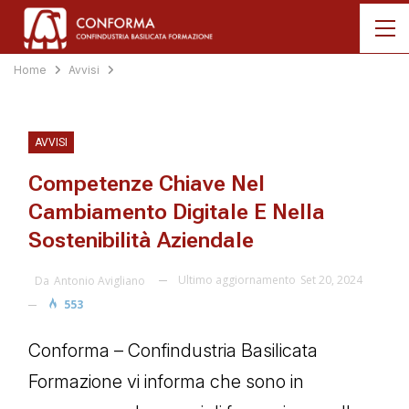
Home
Avvisi
AVVISI
Competenze Chiave Nel
Cambiamento Digitale E Nella
Sostenibilità Aziendale
Ultimo aggiornamento
Set 20, 2024
Da
Antonio Avigliano
553
Conforma – Confindustria Basilicata
Formazione vi informa che sono in