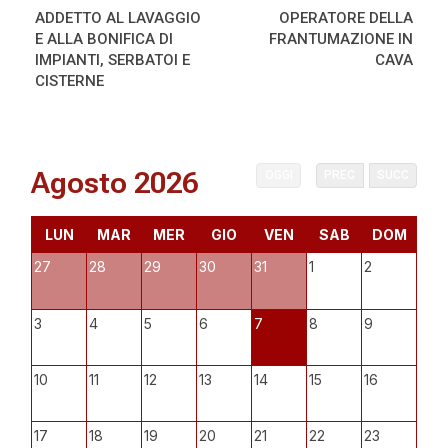
ADDETTO AL LAVAGGIO
OPERATORE DELLA
E ALLA BONIFICA DI
FRANTUMAZIONE IN
IMPIANTI, SERBATOI E
CAVA
CISTERNE
Agosto 2026
OGGI
PREC
SUCC
LUN
MAR
MER
GIO
VEN
SAB
DOM
27
28
29
30
31
1
2
3
4
5
6
7
8
9
10
11
12
13
14
15
16
17
18
19
20
21
22
23