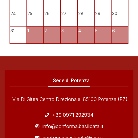
24
25
26
27
28
29
30
31
1
2
3
4
5
6
Sede di Potenza
Via Di Giura Centro Direzionale, 85100 Potenza (PZ)
+39 0971 292934
info@conforma.basilicata.it
conforma.basilicata@pec.it