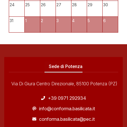
24
25
26
27
28
29
30
31
1
2
3
4
5
6
Sede di Potenza
Via Di Giura Centro Direzionale, 85100 Potenza (PZ)
+39 0971 292934
info@conforma.basilicata.it
conforma.basilicata@pec.it