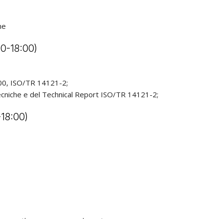
ne
00-18:00)
100, ISO/TR 14121-2;
me tecniche e del Technical Report ISO/TR 14121-2;
-18:00)