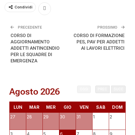
Condividi
PRECEDENTE
PROSSIMO
CORSO DI
CORSO DI FORMAZIONE
AGGIORNAMENTO
PES, PAV PER ADDETTI
ADDETTI ANTINCENDIO
AI LAVORI ELETTRICI
PER LE SQUADRE DI
EMERGENZA
Agosto 2026
OGGI
PREC
SUCC
LUN
MAR
MER
GIO
VEN
SAB
DOM
27
28
29
30
31
1
2
3
4
5
6
7
8
9