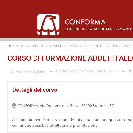
Home
Eventer
CORSO DI FORMAZIONE ADDETTI ALLA RILEVAZIO
CORSO DI FORMAZIONE ADDETTI ALLA
Ultimo aggiornamento
Mar 16, 2023
Da
Antonio Avigliano
Dettagli del corso
CONFORMA, Via Domenico di Giura, 85100 Potenza, PZ
Al momento non è ancora stata definita una data per questo corso
comunque possibile effettuare la prenotazione.