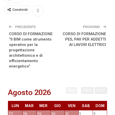
Condividi
PRECEDENTE
PROSSIMO
CORSO DI FORMAZIONE:
CORSO DI FORMAZIONE
“Il BIM come strumento
PES, PAV PER ADDETTI
operativo per la
AI LAVORI ELETTRICI
progettazione
architettonica e di
efficientamento
energetico”
Agosto 2026
OGGI
PREC
SUCC
LUN
MAR
MER
GIO
VEN
SAB
DOM
27
28
29
30
31
1
2