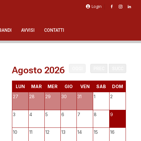
Login
BANDI
AVVISI
CONTATTI
Agosto 2026
OGGI
PREC
SUCC
LUN
MAR
MER
GIO
VEN
SAB
DOM
27
28
29
30
31
1
2
3
4
5
6
7
8
9
10
11
12
13
14
15
16