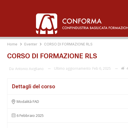
Home
Eventer
CORSO DI FORMAZIONE RLS
CORSO DI FORMAZIONE RLS
Ultimo aggiornamento
Feb 6, 2025
4
Da
Antonio Avigliano
Dettagli del corso
Modalità FAD
6 Febbraio 2025