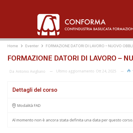
Home
Eventer
FORMAZIONE DATORI DI LAVORO – NUOVO OBBL
FORMAZIONE DATORI DI LAVORO – N
Ultimo aggiornamento
Ott 24, 2025
Da
Antonio Avigliano
Dettagli del corso
Modalità FAD
Al momento non è ancora stata definita una data per questo corso