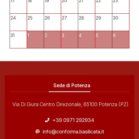
17
18
19
20
21
22
23
24
25
26
27
28
29
30
31
1
2
3
4
5
6
Sede di Potenza
Via Di Giura Centro Direzionale, 85100 Potenza (PZ)
+39 0971 292934
info@conforma.basilicata.it