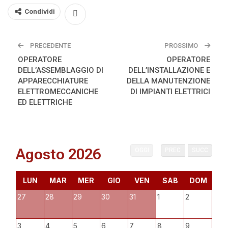
Condividi
PRECEDENTE
PROSSIMO
OPERATORE
OPERATORE
DELL’ASSEMBLAGGIO DI
DELL’INSTALLAZIONE E
APPARECCHIATURE
DELLA MANUTENZIONE
ELETTROMECCANICHE
DI IMPIANTI ELETTRICI
ED ELETTRICHE
Agosto 2026
OGGI
PREC
SUCC
LUN
MAR
MER
GIO
VEN
SAB
DOM
27
28
29
30
31
1
2
3
4
5
6
7
8
9