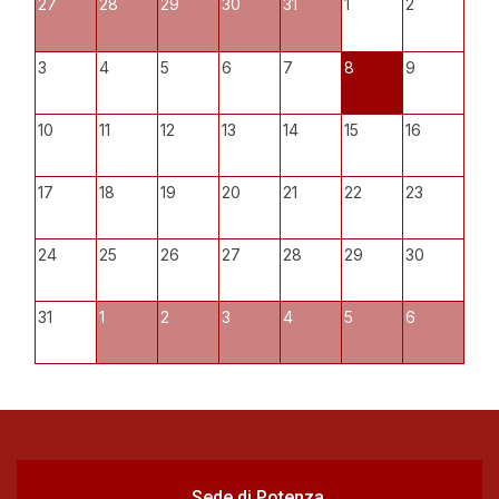
27
28
29
30
31
1
2
3
4
5
6
7
8
9
10
11
12
13
14
15
16
17
18
19
20
21
22
23
24
25
26
27
28
29
30
31
1
2
3
4
5
6
Sede di Potenza