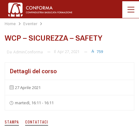
Home
Eventer
WCP – SICUREZZA – SAFETY
Il
Apr 27, 2021
759
Da
AdminConforma
Dettagli del corso
27 Aprile 2021
martedì, 16:11 - 16:11
STAMPA
CONTATTACI