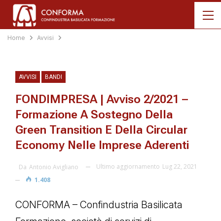
Home
Avvisi
AVVISI
BANDI
FONDIMPRESA | Avviso 2/2021 –
Formazione A Sostegno Della
Green Transition E Della Circular
Economy Nelle Imprese Aderenti
Ultimo aggiornamento
Lug 22, 2021
Da
Antonio Avigliano
1.408
CONFORMA – Confindustria Basilicata