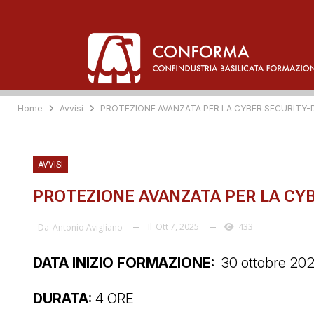
Home
Avvisi
PROTEZIONE AVANZATA PER LA CYBER SECURITY-D
AVVISI
PROTEZIONE AVANZATA PER LA CYB
Il
Ott 7, 2025
433
Da
Antonio Avigliano
DATA INIZIO FORMAZIONE:
30 ottobre 20
DURATA:
4 ORE