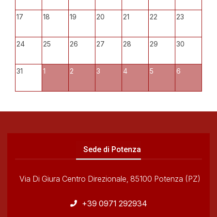
17
18
19
20
21
22
23
24
25
26
27
28
29
30
31
1
2
3
4
5
6
Sede di Potenza
Via Di Giura Centro Direzionale, 85100 Potenza (PZ)
+39 0971 292934