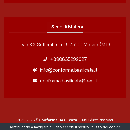
Sede di Matera
Via XX Settembre, n.3, 75100 Matera (MT)
+390835292927
info@conforma.basilicata.it
conforma.basilicata@pec.it
2021-2026 ©
Conforma Basilicata
- Tutti i diritti riservati
Develop by
Applica
Optimized by
DIHB
Continuando a navigare sul sito accetti il nostro
utilizzo dei cookie
.