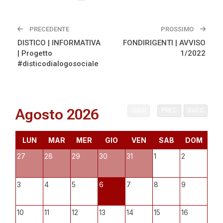
PRECEDENTE
PROSSIMO
DISTICO | INFORMATIVA
FONDIRIGENTI | AVVISO
| Progetto
1/2022
#disticodialogosociale
Agosto 2026
OGGI
PREC
SUCC
LUN
MAR
MER
GIO
VEN
SAB
DOM
27
28
29
30
31
1
2
3
4
5
6
7
8
9
10
11
12
13
14
15
16