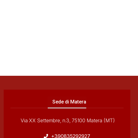
Sede di Matera
Via XX Settembre, n.3, 75100 Matera (MT)
+390835292927