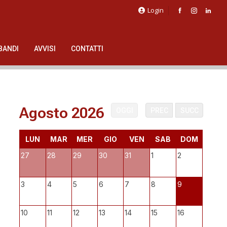
Login
BANDI
AVVISI
CONTATTI
Agosto 2026
OGGI
PREC
SUCC
LUN
MAR
MER
GIO
VEN
SAB
DOM
27
28
29
30
31
1
2
3
4
5
6
7
8
9
10
11
12
13
14
15
16