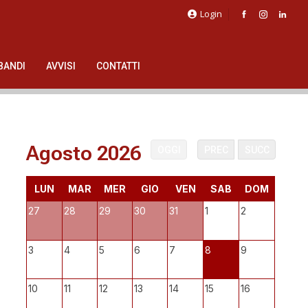
Login
BANDI
AVVISI
CONTATTI
Agosto 2026
OGGI
PREC
SUCC
LUN
MAR
MER
GIO
VEN
SAB
DOM
27
28
29
30
31
1
2
3
4
5
6
7
8
9
10
11
12
13
14
15
16