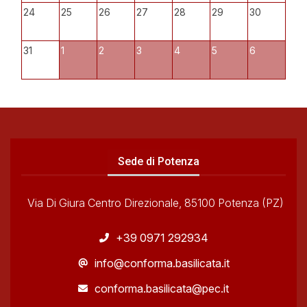
24
25
26
27
28
29
30
31
1
2
3
4
5
6
Sede di Potenza
Via Di Giura Centro Direzionale, 85100 Potenza (PZ)
+39 0971 292934
info@conforma.basilicata.it
conforma.basilicata@pec.it