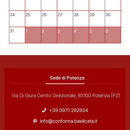
24
25
26
27
28
29
30
31
1
2
3
4
5
6
Sede di Potenza
Via Di Giura Centro Direzionale, 85100 Potenza (PZ)
+39 0971 292934
info@conforma.basilicata.it