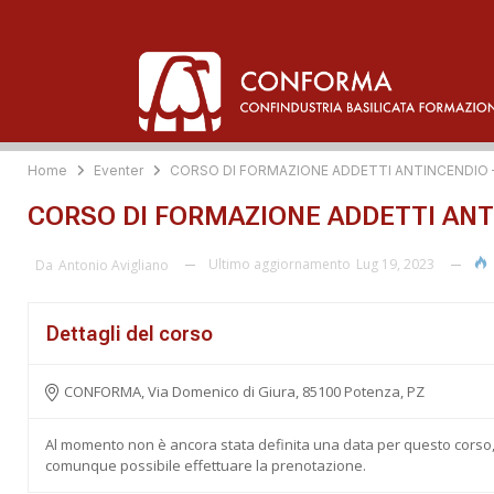
Home
Eventer
CORSO DI FORMAZIONE ADDETTI ANTINCENDIO –
CORSO DI FORMAZIONE ADDETTI ANTI
Ultimo aggiornamento
Lug 19, 2023
Da
Antonio Avigliano
Dettagli del corso
CONFORMA, Via Domenico di Giura, 85100 Potenza, PZ
Al momento non è ancora stata definita una data per questo corso
comunque possibile effettuare la prenotazione.