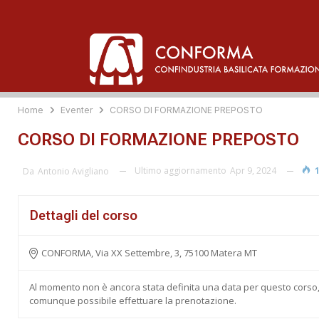
Home
Eventer
CORSO DI FORMAZIONE PREPOSTO
CORSO DI FORMAZIONE PREPOSTO
Ultimo aggiornamento
Apr 9, 2024
1
Da
Antonio Avigliano
Dettagli del corso
CONFORMA, Via XX Settembre, 3, 75100 Matera MT
Al momento non è ancora stata definita una data per questo corso
comunque possibile effettuare la prenotazione.