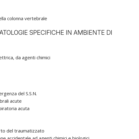
ella colonna vertebrale
TOLOGIE SPECIFICHE IN AMBIENTE DI
ttrica, da agenti chimici
ergenza del S.S.N.
brali acute
piratoria acuta
rto del traumatizzato
ne accidentale ad agenti chimici e biologici