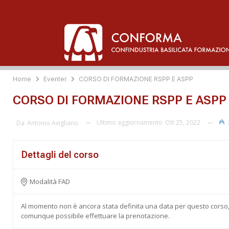
Home
Eventer
CORSO DI FORMAZIONE RSPP E ASPP
CORSO DI FORMAZIONE RSPP E ASPP
Ultimo aggiornamento
Ott 25, 2022
Da
Antonio Avigliano
Dettagli del corso
Modalità FAD
Al momento non è ancora stata definita una data per questo corso
comunque possibile effettuare la prenotazione.